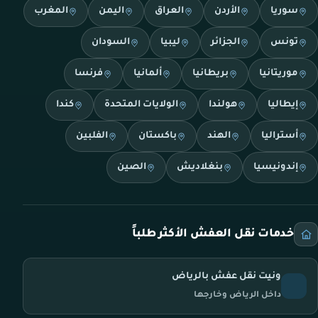
سوريا
الأردن
العراق
اليمن
المغرب
تونس
الجزائر
ليبيا
السودان
موريتانيا
بريطانيا
ألمانيا
فرنسا
إيطاليا
هولندا
الولايات المتحدة
كندا
أستراليا
الهند
باكستان
الفلبين
إندونيسيا
بنغلاديش
الصين
خدمات نقل العفش الأكثر طلباً
ونيت نقل عفش بالرياض
داخل الرياض وخارجها