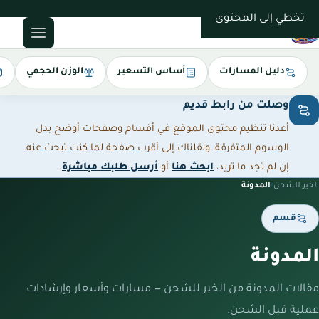
0543085035
تخطي إلى المحتوى
دليل المسارات
أساس التسعير
الوزن الحجمي
وصلت من رابط قديم
أعدنا تنظيم محتوى الموقع في أقسام وصفحات أوضح بدل
الوسوم المتفرقة، ونقلناك إلى أقرب صفحة لما كنت تبحث عنه.
إن لم تجد ما تريد،
ابحث هنا
أو
أرسل طلبك مباشرة
.
الخير للشحن
/
المدونة
قسم
المدونة
مقالات المدونة من الخير للشحن — مسارات وأسعار وإرشادات
عملية قبل الشحن.