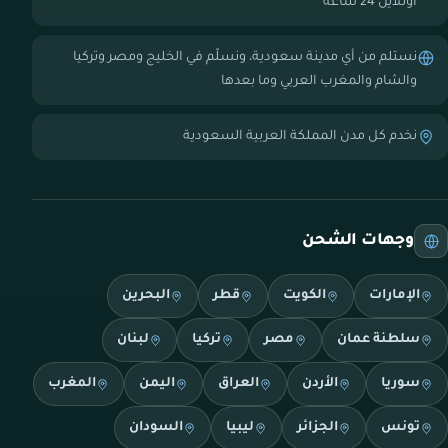
أونلاين 24 ساعة
نستلم من أي مدينة سعودية، ونسلّم في الخليج ومصر وتركيا
والشام والمغرب العربي وما بعدها
نخدم كل مدن المملكة العربية السعودية
وجهات الشحن
الإمارات
الكويت
قطر
البحرين
سلطنة عمان
مصر
تركيا
لبنان
سوريا
الأردن
العراق
اليمن
المغرب
تونس
الجزائر
ليبيا
السودان