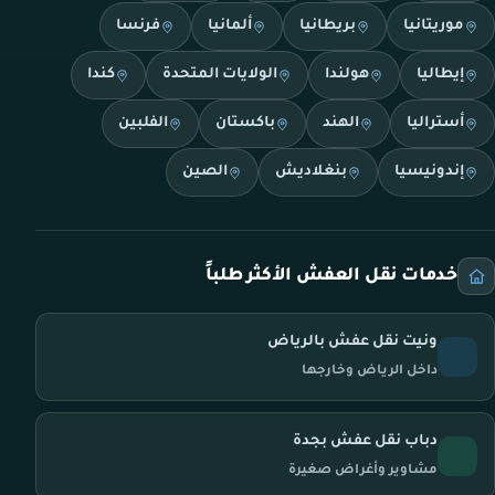
موريتانيا
بريطانيا
ألمانيا
فرنسا
إيطاليا
هولندا
الولايات المتحدة
كندا
أستراليا
الهند
باكستان
الفلبين
إندونيسيا
بنغلاديش
الصين
خدمات نقل العفش الأكثر طلباً
ونيت نقل عفش بالرياض
داخل الرياض وخارجها
دباب نقل عفش بجدة
مشاوير وأغراض صغيرة