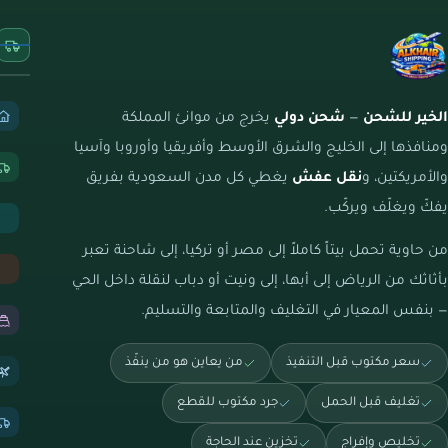
الخير للشحن
—
شحن دولي
يخرج من موانئ المملكة
ومنافذها إلى الخليج والشرق الأوسط وأفريقيا وأوروبا وآسيا
والأمريكتين، و
نقل عفش
يغطي كل مدن السعودية بفريق
يفكّ ويغلّف ويركّب.
من حاوية تحمل بيتاً كاملاً إلى مصر أو تركيا، إلى شاحنة تعبر
بأثاثك من الرياض إلى أبها، إلى ونيت أو دباب لنقلة داخل الحي
— بنفس المعيار في التغليف والمتابعة والتسليم.
سعر مكتوب قبل التنفيذ
من يعاين هو من ينفّذ
تغليف قبل الحمل
جرد مكتوب للقطع
تخليص وإفراج
تخزين عند الحاجة