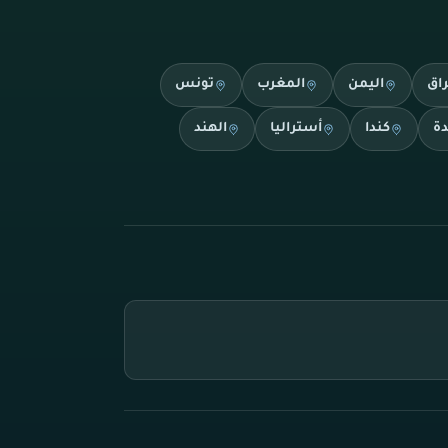
راق
اليمن
المغرب
تونس
دة
كندا
أستراليا
الهند