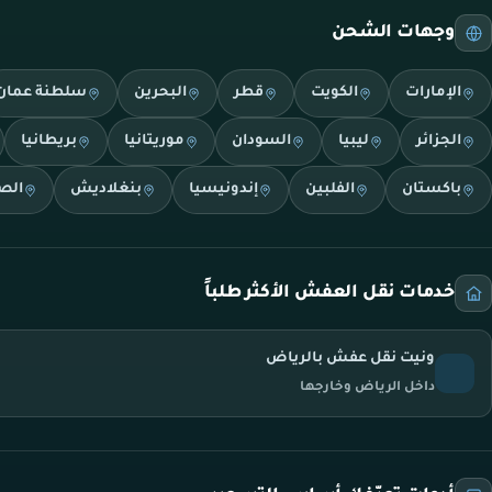
وجهات الشحن
الإمارات
الكويت
قطر
البحرين
سلطنة عمان
الجزائر
ليبيا
السودان
موريتانيا
بريطانيا
باكستان
الفلبين
إندونيسيا
بنغلاديش
الص
خدمات نقل العفش الأكثر طلباً
ونيت نقل عفش بالرياض
داخل الرياض وخارجها