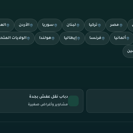
مصر
تركيا
لبنان
سوريا
الأردن
الع
ألمانيا
فرنسا
إيطاليا
هولندا
الولايات المتح
ين
دباب نقل عفش بجدة
مشاوير وأغراض صغيرة