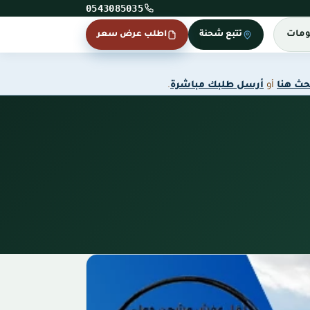
0543085035
ومات
تتبع شحنة
اطلب عرض سعر
حث هنا
أو
أرسل طلبك مباشرة
.