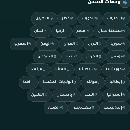
وجهات الشحن
الإمارات
الكويت
قطر
البحرين
سلطنة عمان
مصر
تركيا
لبنان
سوريا
الأردن
العراق
اليمن
المغرب
تونس
الجزائر
ليبيا
السودان
موريتانيا
بريطانيا
ألمانيا
فرنسا
إيطاليا
هولندا
الولايات المتحدة
كندا
أستراليا
الهند
باكستان
الفلبين
إندونيسيا
بنغلاديش
الصين