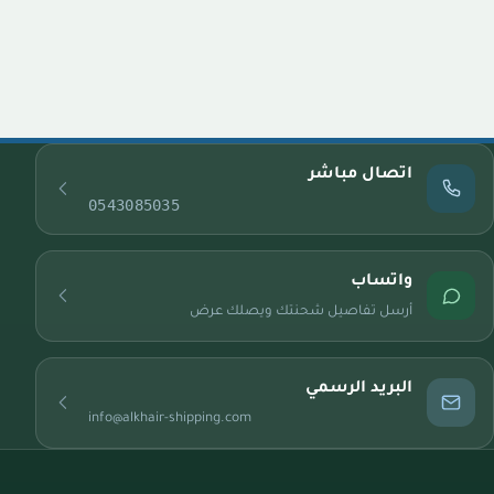
اتصال مباشر
0543085035
واتساب
أرسل تفاصيل شحنتك ويصلك عرض
البريد الرسمي
info@alkhair-shipping.com