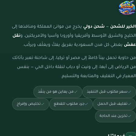
الخير للشحن
—
شحن دولي
يخرج من موانئ المملكة ومنافذها إلى
الخليج والشرق الأوسط وأفريقيا وأوروبا وآسيا والأمريكتين، و
نقل
عفش
يغطي كل مدن السعودية بفريق يفكّ ويغلّف ويركّب.
من حاوية تحمل بيتاً كاملاً إلى مصر أو تركيا، إلى شاحنة تعبر بأثاثك
من الرياض إلى أبها، إلى ونيت أو دباب لنقلة داخل الحي — بنفس
المعيار في التغليف والمتابعة والتسليم.
سعر مكتوب قبل التنفيذ
من يعاين هو من ينفّذ
تغليف قبل الحمل
جرد مكتوب للقطع
تخليص وإفراج
تخزين عند الحاجة