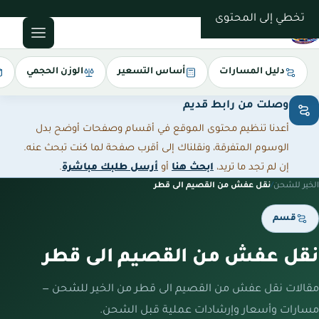
0543085035
تخطي إلى المحتوى
دليل المسارات
أساس التسعير
الوزن الحجمي
وصلت من رابط قديم
أعدنا تنظيم محتوى الموقع في أقسام وصفحات أوضح بدل
الوسوم المتفرقة، ونقلناك إلى أقرب صفحة لما كنت تبحث عنه.
إن لم تجد ما تريد،
ابحث هنا
أو
أرسل طلبك مباشرة
.
الخير للشحن
/
نقل عفش من القصيم الى قطر
قسم
نقل عفش من القصيم الى قطر
مقالات نقل عفش من القصيم الى قطر من الخير للشحن —
مسارات وأسعار وإرشادات عملية قبل الشحن.