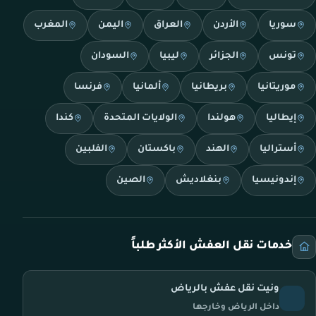
سوريا
الأردن
العراق
اليمن
المغرب
تونس
الجزائر
ليبيا
السودان
موريتانيا
بريطانيا
ألمانيا
فرنسا
إيطاليا
هولندا
الولايات المتحدة
كندا
أستراليا
الهند
باكستان
الفلبين
إندونيسيا
بنغلاديش
الصين
خدمات نقل العفش الأكثر طلباً
ونيت نقل عفش بالرياض
داخل الرياض وخارجها