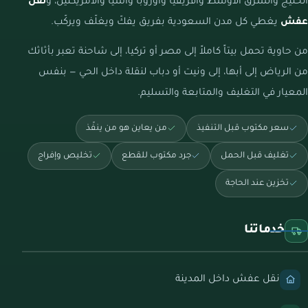
الخليج والشرق الأوسط وأفريقيا وأوروبا وآسيا والأمريكتين، و
نقل
عفش
يغطي كل مدن السعودية بفريق يفكّ ويغلّف ويركّب.
من حاوية تحمل بيتاً كاملاً إلى مصر أو تركيا، إلى شاحنة تعبر بأثاثك
من الرياض إلى أبها، إلى ونيت أو دباب لنقلة داخل الحي — بنفس
المعيار في التغليف والمتابعة والتسليم.
سعر مكتوب قبل التنفيذ
من يعاين هو من ينفّذ
تغليف قبل الحمل
جرد مكتوب للقطع
تخليص وإفراج
تخزين عند الحاجة
خدماتنا
نقل عفش داخل المدينة