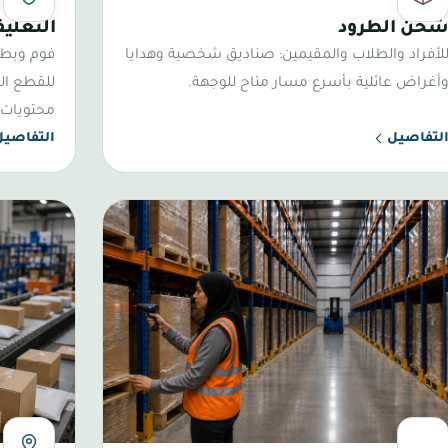
 طرد واحد
حماية متعد
حن الطرود
التغليف
لأفراد والطلاب والمقيمين: صناديق شخصية وهدايا
فوم وبطا
أغراض عائلية بأسرع مسار متاح للوجهة.
للقطع ال
محتويات.
لتفاصيل
التفاصيل