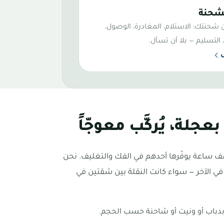
كل مرحلة
لشحنة
شحنتك: الاستلام، المغادرة، الوصول،
التسليم — بلا أن تسأل.
عجلة، يُركَّب معوجّاً
صف ساعة يوفّرها أحدهم في الفك والتغليف. نحن
 في الآخر — سواء كانت النقلة بين شقتين في
 بدباب أو ونيت أو شاحنة حسب الحجم.