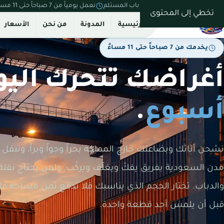
نستلم من بيتك ونسلّم على باب المستلم
نعمل يومياً من 7 صباحاً حتى 11 مساءً
تخطي إلى المحتوى
الرئيسية
المدونة
من نحن
الأسعار
يخدمك من 7 صباحاً حتى 11 مساءً
أغراضك تتحرك اليو
أسبوع
.
نشحن أثاثك وبضاعتك خارج المملكة بحراً وجواً وبراً، وننق
مدن السعودية بفريق يفكّ ويغلّف ويركّب. ولمن يحتاج نقلة 
والدباب. تختار الحجم الذي يناسبك فلا تدفع ثمن مساحة فا
قبل أن يلمس أحد قطعة واحدة.