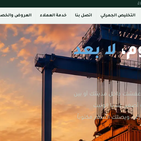
التخليص الجمركي
اتصل بنا
خدمة العملاء
العروض والخص
م،
لا بعد
ل عفشك داخل مدينتك أو بين
أصغر، عندنا الونيت
رغة، ويصلك السعر مكتوباً