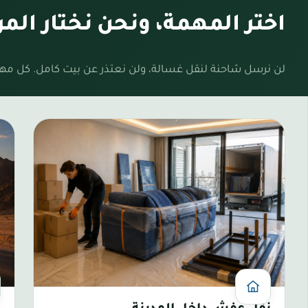
اختر المهمة، ونحن نختار المر
لن نرسل شاحنة لنقل غسالة، ولن نعتذر عن بيت كامل. كل مه
في نفس اليوم غالباً
كل