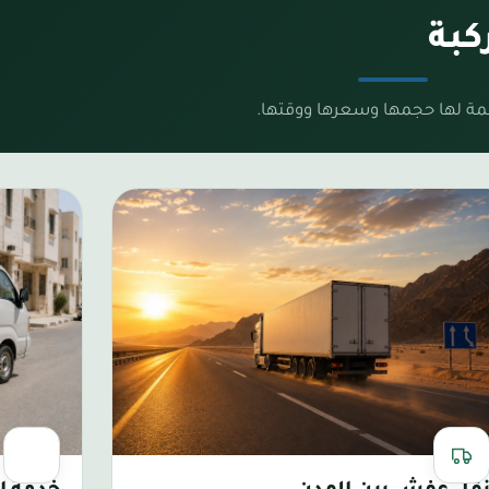
كبة
مة لها حجمها وسعرها ووقتها.
 مدن المملكة
للأغراض ال