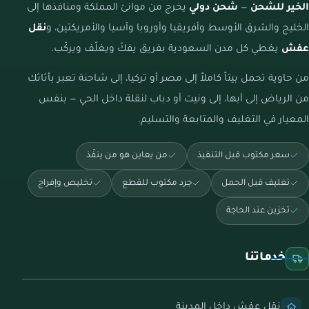
الخير للشحن
—
شحن دولي
يخرج من موانئ المملكة ومنافذها إلى
الخليج والشرق الأوسط وأفريقيا وأوروبا وآسيا والأمريكتين، و
نقل
عفش
يغطي كل مدن السعودية بفريق يفكّ ويغلّف ويركّب.
من حاوية تحمل بيتاً كاملاً إلى مصر أو تركيا، إلى شاحنة تعبر بأثاثك
من الرياض إلى أبها، إلى ونيت أو دباب لنقلة داخل الحي — بنفس
المعيار في التغليف والمتابعة والتسليم.
سعر مكتوب قبل التنفيذ
من يعاين هو من ينفّذ
تغليف قبل الحمل
جرد مكتوب للقطع
تخليص وإفراج
تخزين عند الحاجة
خدماتنا
نقل عفش داخل المدينة