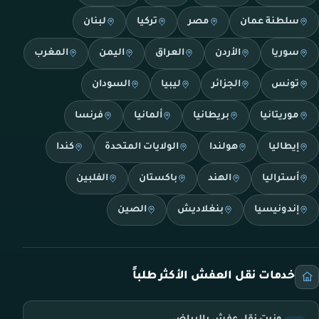
سلطنة عمان
مصر
تركيا
لبنان
سوريا
الأردن
العراق
اليمن
المغرب
تونس
الجزائر
ليبيا
السودان
موريتانيا
بريطانيا
ألمانيا
فرنسا
إيطاليا
هولندا
الولايات المتحدة
كندا
أستراليا
الهند
باكستان
الفلبين
إندونيسيا
بنغلاديش
الصين
خدمات نقل العفش الأكثر طلباً