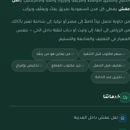
الخليج والشرق الأوسط وأفريقيا وأوروبا وآسيا والأمريكتين، و
نقل
عفش
يغطي كل مدن السعودية بفريق يفكّ ويغلّف ويركّب.
من حاوية تحمل بيتاً كاملاً إلى مصر أو تركيا، إلى شاحنة تعبر بأثاثك
من الرياض إلى أبها، إلى ونيت أو دباب لنقلة داخل الحي — بنفس
المعيار في التغليف والمتابعة والتسليم.
سعر مكتوب قبل التنفيذ
من يعاين هو من ينفّذ
تغليف قبل الحمل
جرد مكتوب للقطع
تخليص وإفراج
تخزين عند الحاجة
خدماتنا
نقل عفش داخل المدينة