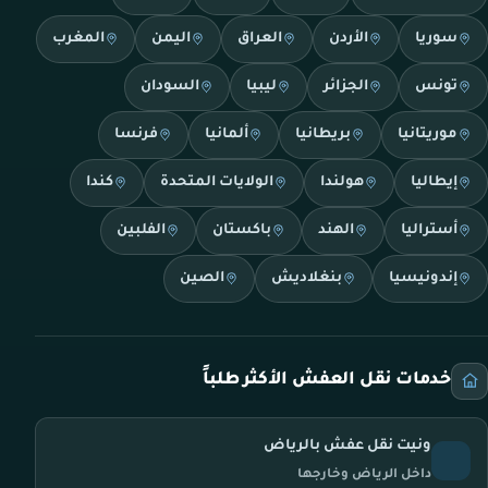
سوريا
الأردن
العراق
اليمن
المغرب
تونس
الجزائر
ليبيا
السودان
موريتانيا
بريطانيا
ألمانيا
فرنسا
إيطاليا
هولندا
الولايات المتحدة
كندا
أستراليا
الهند
باكستان
الفلبين
إندونيسيا
بنغلاديش
الصين
خدمات نقل العفش الأكثر طلباً
ونيت نقل عفش بالرياض
داخل الرياض وخارجها