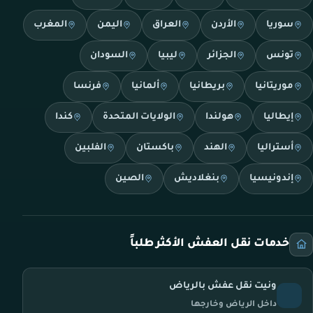
سوريا
الأردن
العراق
اليمن
المغرب
تونس
الجزائر
ليبيا
السودان
موريتانيا
بريطانيا
ألمانيا
فرنسا
إيطاليا
هولندا
الولايات المتحدة
كندا
أستراليا
الهند
باكستان
الفلبين
إندونيسيا
بنغلاديش
الصين
خدمات نقل العفش الأكثر طلباً
ونيت نقل عفش بالرياض
داخل الرياض وخارجها