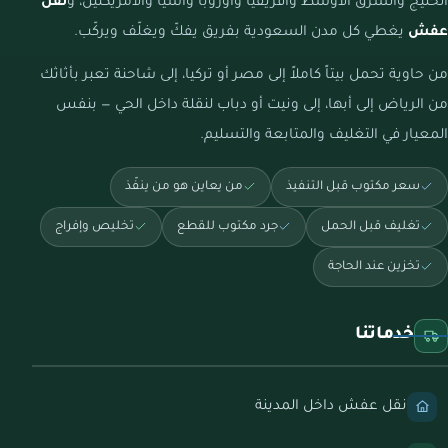
الخليج والشرق الأوسط وأفريقيا وأوروبا وآسيا والأمريكتين، و
نقل
عفش
يغطي كل مدن السعودية بفريق يفكّ ويغلّف ويركّب.
من حاوية تحمل بيتاً كاملاً إلى مصر أو تركيا، إلى شاحنة تعبر بأثاثك
من الرياض إلى أبها، إلى ونيت أو دباب لنقلة داخل الحي — بنفس
المعيار في التغليف والمتابعة والتسليم.
سعر مكتوب قبل التنفيذ
من يعاين هو من ينفّذ
تغليف قبل الحمل
جرد مكتوب للقطع
تخليص وإفراج
تخزين عند الحاجة
خدماتنا
نقل عفش داخل المدينة