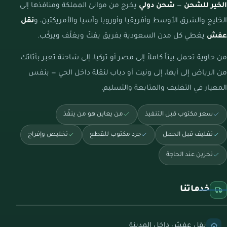
الخير للشحن
—
شحن دولي
يخرج من موانئ المملكة ومنافذها إلى
الخليج والشرق الأوسط وأفريقيا وأوروبا وآسيا والأمريكتين، و
نقل
عفش
يغطي كل مدن السعودية بفريق يفكّ ويغلّف ويركّب.
من حاوية تحمل بيتاً كاملاً إلى مصر أو تركيا، إلى شاحنة تعبر بأثاثك
من الرياض إلى أبها، إلى ونيت أو دباب لنقلة داخل الحي — بنفس
المعيار في التغليف والمتابعة والتسليم.
سعر مكتوب قبل التنفيذ
من يعاين هو من ينفّذ
تغليف قبل الحمل
جرد مكتوب للقطع
تخليص وإفراج
تخزين عند الحاجة
خدماتنا
نقل عفش داخل المدينة