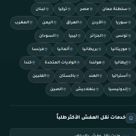
سلطنة عمان
مصر
تركيا
لبنان
سوريا
الأردن
العراق
اليمن
المغرب
تونس
الجزائر
ليبيا
السودان
موريتانيا
بريطانيا
ألمانيا
فرنسا
إيطاليا
هولندا
الولايات المتحدة
كندا
أستراليا
الهند
باكستان
الفلبين
إندونيسيا
بنغلاديش
الصين
خدمات نقل العفش الأكثر طلباً