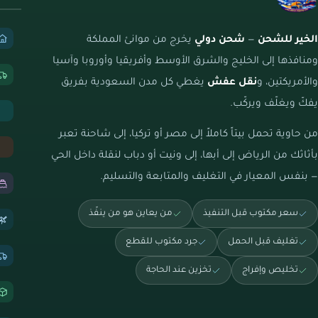
الخير للشحن
—
شحن دولي
يخرج من موانئ المملكة
ومنافذها إلى الخليج والشرق الأوسط وأفريقيا وأوروبا وآسيا
والأمريكتين، و
نقل عفش
يغطي كل مدن السعودية بفريق
يفكّ ويغلّف ويركّب.
من حاوية تحمل بيتاً كاملاً إلى مصر أو تركيا، إلى شاحنة تعبر
بأثاثك من الرياض إلى أبها، إلى ونيت أو دباب لنقلة داخل الحي
— بنفس المعيار في التغليف والمتابعة والتسليم.
سعر مكتوب قبل التنفيذ
من يعاين هو من ينفّذ
تغليف قبل الحمل
جرد مكتوب للقطع
تخليص وإفراج
تخزين عند الحاجة