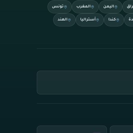
راق
اليمن
المغرب
تونس
دة
كندا
أستراليا
الهند