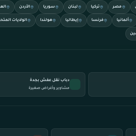
مصر
تركيا
لبنان
سوريا
الأردن
الع
ألمانيا
فرنسا
إيطاليا
هولندا
الولايات المتح
ين
دباب نقل عفش بجدة
مشاوير وأغراض صغيرة