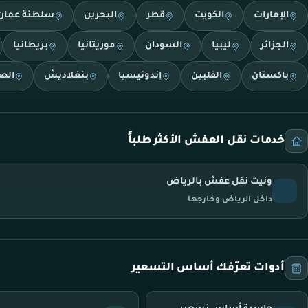
الإمارات
الكويت
قطر
البحرين
سلطنة عمان
الجزائر
ليبيا
السودان
موريتانيا
بريطانيا
باكستان
الفلبين
إندونيسيا
بنغلاديش
الص
خدمات نقل العفش الأكثر طلباً
ونيت نقل عفش بالرياض
داخل الرياض وخارجها
أدوات تعرّفك أساس التسعير