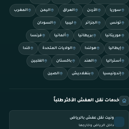
سوريا
الأردن
العراق
اليمن
المغرب
تونس
الجزائر
ليبيا
السودان
موريتانيا
بريطانيا
ألمانيا
فرنسا
إيطاليا
هولندا
الولايات المتحدة
كندا
أستراليا
الهند
باكستان
الفلبين
إندونيسيا
بنغلاديش
الصين
خدمات نقل العفش الأكثر طلباً
ونيت نقل عفش بالرياض
داخل الرياض وخارجها