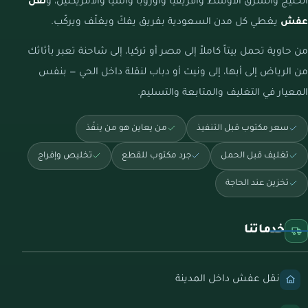
الخليج والشرق الأوسط وأفريقيا وأوروبا وآسيا والأمريكتين، و
نقل
عفش
يغطي كل مدن السعودية بفريق يفكّ ويغلّف ويركّب.
من حاوية تحمل بيتاً كاملاً إلى مصر أو تركيا، إلى شاحنة تعبر بأثاثك
من الرياض إلى أبها، إلى ونيت أو دباب لنقلة داخل الحي — بنفس
المعيار في التغليف والمتابعة والتسليم.
سعر مكتوب قبل التنفيذ
من يعاين هو من ينفّذ
تغليف قبل الحمل
جرد مكتوب للقطع
تخليص وإفراج
تخزين عند الحاجة
خدماتنا
نقل عفش داخل المدينة