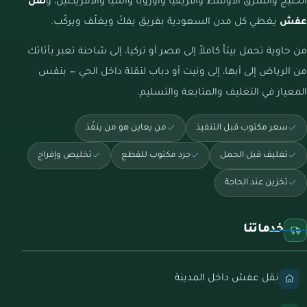
الخليج والشرق الأوسط وأفريقيا وأوروبا وآسيا والأمريكتين، و
نقل
عفش
يغطي كل مدن السعودية بفريق يفكّ ويغلّف ويركّب.
من حاوية تحمل بيتاً كاملاً إلى مصر أو تركيا، إلى شاحنة تعبر بأثاثك
من الرياض إلى أبها، إلى ونيت أو دباب لنقلة داخل الحي — بنفس
المعيار في التغليف والمتابعة والتسليم.
سعر مكتوب قبل التنفيذ
من يعاين هو من ينفّذ
تغليف قبل الحمل
جرد مكتوب للقطع
تخليص وإفراج
تخزين عند الحاجة
خدماتنا
نقل عفش داخل المدينة