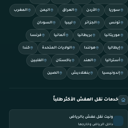
سوريا
الأردن
العراق
اليمن
المغرب
تونس
الجزائر
ليبيا
السودان
موريتانيا
بريطانيا
ألمانيا
فرنسا
إيطاليا
هولندا
الولايات المتحدة
كندا
أستراليا
الهند
باكستان
الفلبين
إندونيسيا
بنغلاديش
الصين
خدمات نقل العفش الأكثر طلباً
ونيت نقل عفش بالرياض
داخل الرياض وخارجها