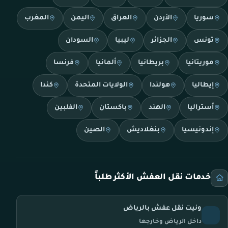
سوريا
الأردن
العراق
اليمن
المغرب
تونس
الجزائر
ليبيا
السودان
موريتانيا
بريطانيا
ألمانيا
فرنسا
إيطاليا
هولندا
الولايات المتحدة
كندا
أستراليا
الهند
باكستان
الفلبين
إندونيسيا
بنغلاديش
الصين
خدمات نقل العفش الأكثر طلباً
ونيت نقل عفش بالرياض
داخل الرياض وخارجها