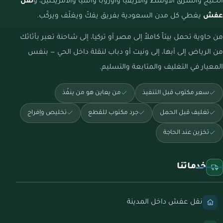
الخليج والشرق الأوسط وأفريقيا وأوروبا وآسيا والأمريكتين، و
نقل
عفش
يغطي كل مدن السعودية بفريق يفكّ ويغلّف ويركّب.
من حاوية تحمل بيتاً كاملاً إلى مصر أو تركيا، إلى شاحنة تعبر بأثاثك
من الرياض إلى أبها، إلى ونيت أو دباب لنقلة داخل الحي — بنفس
المعيار في التغليف والمتابعة والتسليم.
سعر مكتوب قبل التنفيذ
من يعاين هو من ينفّذ
تغليف قبل الحمل
جرد مكتوب للقطع
تخليص وإفراج
تخزين عند الحاجة
خدماتنا
نقل عفش داخل المدينة