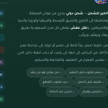
الخير للشحن
—
شحن دولي
يخرج من موانئ المملكة
ومنافذها إلى الخليج والشرق الأوسط وأفريقيا وأوروبا وآسيا
والأمريكتين، و
نقل عفش
يغطي كل مدن السعودية بفريق
يفكّ ويغلّف ويركّب.
من حاوية تحمل بيتاً كاملاً إلى مصر أو تركيا، إلى شاحنة تعبر
بأثاثك من الرياض إلى أبها، إلى ونيت أو دباب لنقلة داخل الحي
— بنفس المعيار في التغليف والمتابعة والتسليم.
سعر مكتوب قبل التنفيذ
من يعاين هو من ينفّذ
تغليف قبل الحمل
جرد مكتوب للقطع
تخليص وإفراج
تخزين عند الحاجة