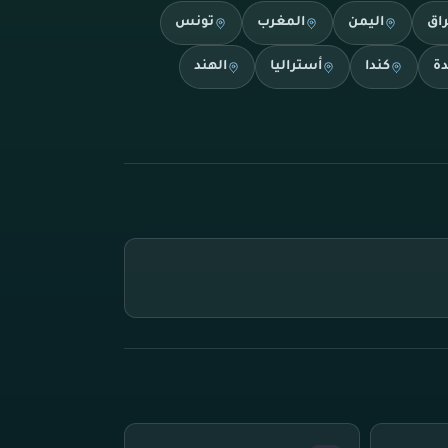
راق
اليمن
المغرب
تونس
دة
كندا
أستراليا
الهند