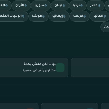
مصر
تركيا
لبنان
سوريا
الأردن
الع
ألمانيا
فرنسا
إيطاليا
هولندا
الولايات المتح
ين
دباب نقل عفش بجدة
مشاوير وأغراض صغيرة