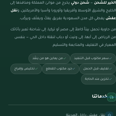
الخير للشحن
—
شحن دولي
يخرج من موانئ المملكة ومنافذها إلى
الخليج والشرق الأوسط وأفريقيا وأوروبا وآسيا والأمريكتين، و
نقل
عفش
يغطي كل مدن السعودية بفريق يفكّ ويغلّف ويركّب.
من حاوية تحمل بيتاً كاملاً إلى مصر أو تركيا، إلى شاحنة تعبر بأثاثك
من الرياض إلى أبها، إلى ونيت أو دباب لنقلة داخل الحي — بنفس
المعيار في التغليف والمتابعة والتسليم.
سعر مكتوب قبل التنفيذ
من يعاين هو من ينفّذ
تغليف قبل الحمل
جرد مكتوب للقطع
تخليص وإفراج
تخزين عند الحاجة
خدماتنا
نقل عفش داخل المدينة