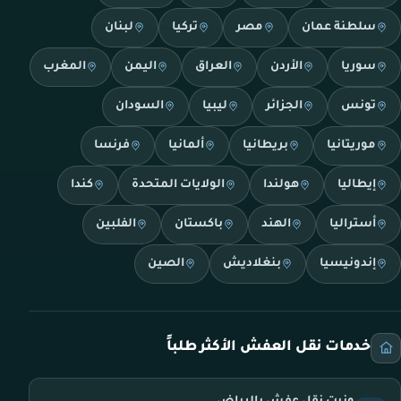
سلطنة عمان
مصر
تركيا
لبنان
سوريا
الأردن
العراق
اليمن
المغرب
تونس
الجزائر
ليبيا
السودان
موريتانيا
بريطانيا
ألمانيا
فرنسا
إيطاليا
هولندا
الولايات المتحدة
كندا
أستراليا
الهند
باكستان
الفلبين
إندونيسيا
بنغلاديش
الصين
خدمات نقل العفش الأكثر طلباً