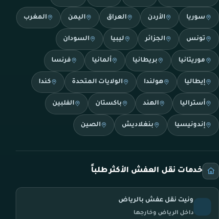
سوريا
الأردن
العراق
اليمن
المغرب
تونس
الجزائر
ليبيا
السودان
موريتانيا
بريطانيا
ألمانيا
فرنسا
إيطاليا
هولندا
الولايات المتحدة
كندا
أستراليا
الهند
باكستان
الفلبين
إندونيسيا
بنغلاديش
الصين
خدمات نقل العفش الأكثر طلباً
ونيت نقل عفش بالرياض
داخل الرياض وخارجها