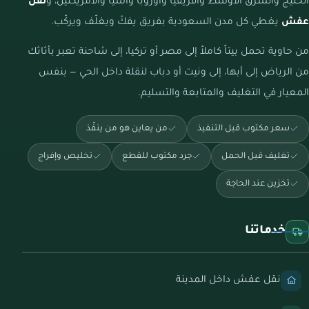
الخليج والشرق الأوسط وأفريقيا وأوروبا وآسيا والأمريكتين، و
نقل
عفش
يغطي كل مدن السعودية بفريق يفكّ ويغلّف ويركّب.
من حاوية تحمل بيتاً كاملاً إلى مصر أو تركيا، إلى شاحنة تعبر بأثاثك
من الرياض إلى أبها، إلى ونيت أو دباب لنقلة داخل الحي — بنفس
المعيار في التغليف والمتابعة والتسليم.
سعر مكتوب قبل التنفيذ
من يعاين هو من ينفّذ
تغليف قبل الحمل
جرد مكتوب للقطع
تخليص وإفراج
تخزين عند الحاجة
خدماتنا
نقل عفش داخل المدينة