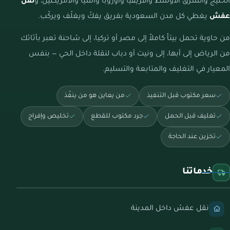
الخليج والشرق الأوسط وأفريقيا وأوروبا وآسيا والأمريكتين، و
نقل
عفش
يغطي كل مدن السعودية بفريق يفكّ ويغلّف ويركّب.
من حاوية تحمل بيتاً كاملاً إلى مصر أو تركيا، إلى شاحنة تعبر بأثاثك
من الرياض إلى أبها، إلى ونيت أو دباب لنقلة داخل الحي — بنفس
المعيار في التغليف والمتابعة والتسليم.
سعر مكتوب قبل التنفيذ
من يعاين هو من ينفّذ
تغليف قبل الحمل
جرد مكتوب للقطع
تخليص وإفراج
تخزين عند الحاجة
خدماتنا
نقل عفش داخل المدينة