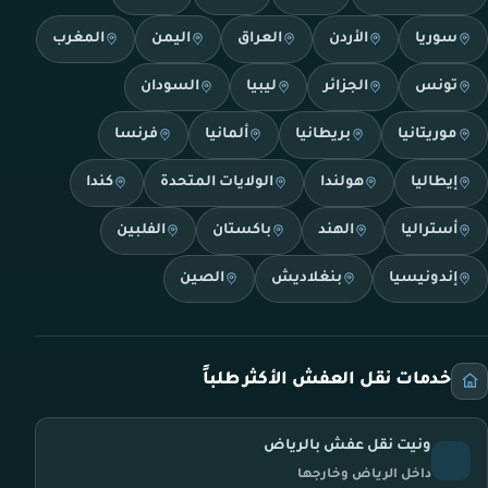
سوريا
الأردن
العراق
اليمن
المغرب
تونس
الجزائر
ليبيا
السودان
موريتانيا
بريطانيا
ألمانيا
فرنسا
إيطاليا
هولندا
الولايات المتحدة
كندا
أستراليا
الهند
باكستان
الفلبين
إندونيسيا
بنغلاديش
الصين
خدمات نقل العفش الأكثر طلباً
ونيت نقل عفش بالرياض
داخل الرياض وخارجها