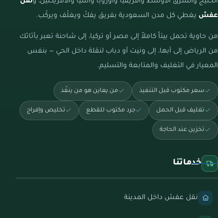
الخليج والشرق الأوسط وأفريقيا وأوروبا وآسيا والأمريكتين، و
نقل
عفش
يغطي كل مدن السعودية بفريق يفكّ ويغلّف ويركّب.
من حاوية تحمل بيتاً كاملاً إلى مصر أو تركيا، إلى شاحنة تعبر بأثاثك
من الرياض إلى أبها، إلى ونيت أو دباب لنقلة داخل الحي — بنفس
المعيار في التغليف والمتابعة والتسليم.
سعر مكتوب قبل التنفيذ
من يعاين هو من ينفّذ
تغليف قبل الحمل
جرد مكتوب للقطع
تخليص وإفراج
تخزين عند الحاجة
خدماتنا
نقل عفش داخل المدينة