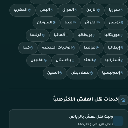
سوريا
الأردن
العراق
اليمن
المغرب
تونس
الجزائر
ليبيا
السودان
موريتانيا
بريطانيا
ألمانيا
فرنسا
إيطاليا
هولندا
الولايات المتحدة
كندا
أستراليا
الهند
باكستان
الفلبين
إندونيسيا
بنغلاديش
الصين
خدمات نقل العفش الأكثر طلباً
ونيت نقل عفش بالرياض
داخل الرياض وخارجها