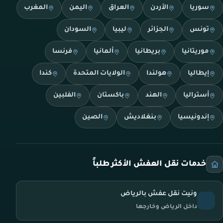
سوريا
الأردن
العراق
اليمن
المغرب
تونس
الجزائر
ليبيا
السودان
موريتانيا
بريطانيا
ألمانيا
فرنسا
إيطاليا
هولندا
الولايات المتحدة
كندا
أستراليا
الهند
باكستان
الفلبين
إندونيسيا
بنغلاديش
الصين
خدمات نقل العفش الأكثر طلباً
ونيت نقل عفش بالرياض
داخل الرياض وخارجها