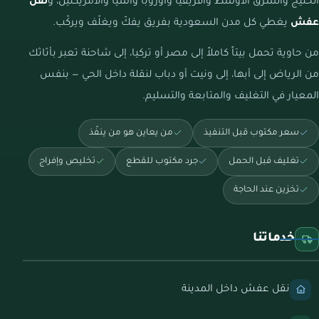
الخليج والشرق الأوسط وأفريقيا وأوروبا وآسيا والأمريكتين، و
نقل
عفش
يغطي كل مدن السعودية بفريق يفكّ ويغلّف ويركّب.
من حاوية تحمل بيتاً كاملاً إلى مصر أو تركيا، إلى شاحنة تعبر بأثاثك
من الرياض إلى أبها، إلى ونيت أو دباب لنقلة داخل الحي — بنفس
المعيار في التغليف والمتابعة والتسليم.
سعر مكتوب قبل التنفيذ
من يعاين هو من ينفّذ
تغليف قبل الحمل
جرد مكتوب للقطع
تخليص وإفراج
تخزين عند الحاجة
خدماتنا
نقل عفش داخل المدينة