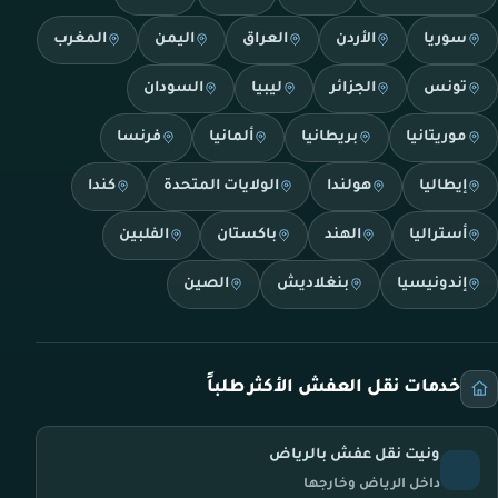
سوريا
الأردن
العراق
اليمن
المغرب
تونس
الجزائر
ليبيا
السودان
موريتانيا
بريطانيا
ألمانيا
فرنسا
إيطاليا
هولندا
الولايات المتحدة
كندا
أستراليا
الهند
باكستان
الفلبين
إندونيسيا
بنغلاديش
الصين
خدمات نقل العفش الأكثر طلباً
ونيت نقل عفش بالرياض
داخل الرياض وخارجها