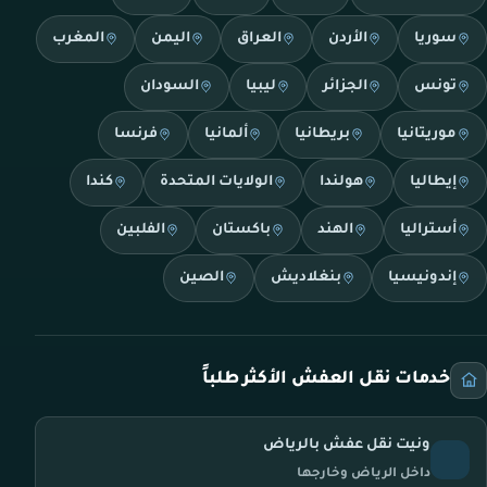
سوريا
الأردن
العراق
اليمن
المغرب
تونس
الجزائر
ليبيا
السودان
موريتانيا
بريطانيا
ألمانيا
فرنسا
إيطاليا
هولندا
الولايات المتحدة
كندا
أستراليا
الهند
باكستان
الفلبين
إندونيسيا
بنغلاديش
الصين
خدمات نقل العفش الأكثر طلباً
ونيت نقل عفش بالرياض
داخل الرياض وخارجها