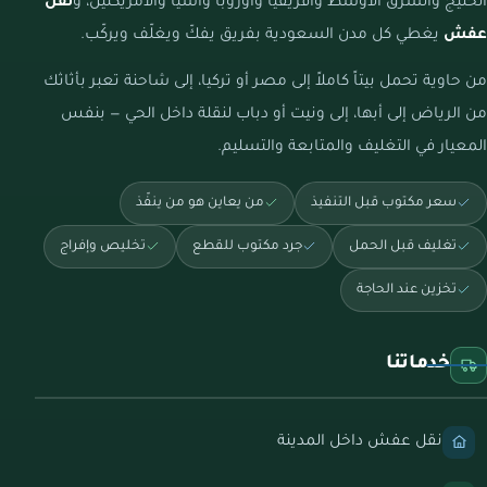
الخليج والشرق الأوسط وأفريقيا وأوروبا وآسيا والأمريكتين، و
نقل
عفش
يغطي كل مدن السعودية بفريق يفكّ ويغلّف ويركّب.
من حاوية تحمل بيتاً كاملاً إلى مصر أو تركيا، إلى شاحنة تعبر بأثاثك
من الرياض إلى أبها، إلى ونيت أو دباب لنقلة داخل الحي — بنفس
المعيار في التغليف والمتابعة والتسليم.
سعر مكتوب قبل التنفيذ
من يعاين هو من ينفّذ
تغليف قبل الحمل
جرد مكتوب للقطع
تخليص وإفراج
تخزين عند الحاجة
خدماتنا
نقل عفش داخل المدينة