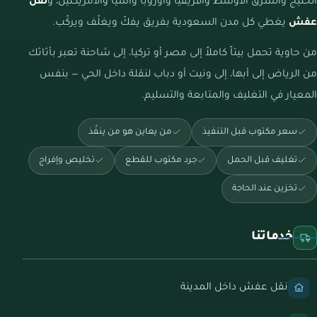
الخليج والشرق الأوسط وأفريقيا وأوروبا وآسيا والأمريكتين، و
نقل
عفش
يغطي كل مدن السعودية بفريق يفكّ ويغلّف ويركّب.
من حاوية تحمل بيتاً كاملاً إلى مصر أو تركيا، إلى شاحنة تعبر بأثاثك
من الرياض إلى أبها، إلى ونيت أو دباب لنقلة داخل الحي — بنفس
المعيار في التغليف والمتابعة والتسليم.
سعر مكتوب قبل التنفيذ
من يعاين هو من ينفّذ
تغليف قبل الحمل
جرد مكتوب للقطع
تخليص وإفراج
تخزين عند الحاجة
خدماتنا
نقل عفش داخل المدينة