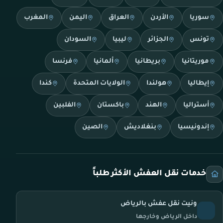
سوريا
الأردن
العراق
اليمن
المغرب
تونس
الجزائر
ليبيا
السودان
موريتانيا
بريطانيا
ألمانيا
فرنسا
إيطاليا
هولندا
الولايات المتحدة
كندا
أستراليا
الهند
باكستان
الفلبين
إندونيسيا
بنغلاديش
الصين
خدمات نقل العفش الأكثر طلباً
ونيت نقل عفش بالرياض
داخل الرياض وخارجها