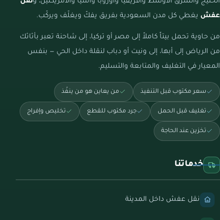
الخليج والشرق الأوسط وأفريقيا وأوروبا وآسيا والأمريكتين، و
نقل
عفش
يغطي كل مدن السعودية بفريق يفكّ ويغلّف ويركّب.
من حاوية تحمل بيتاً كاملاً إلى مصر أو تركيا، إلى شاحنة تعبر بأثاثك
من الرياض إلى أبها، إلى ونيت أو دباب لنقلة داخل الحي — بنفس
المعيار في التغليف والمتابعة والتسليم.
سعر مكتوب قبل التنفيذ
من يعاين هو من ينفّذ
تغليف قبل الحمل
جرد مكتوب للقطع
تخليص وإفراج
تخزين عند الحاجة
خدماتنا
نقل عفش داخل المدينة