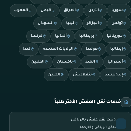
سوريا
الأردن
العراق
اليمن
المغرب
تونس
الجزائر
ليبيا
السودان
موريتانيا
بريطانيا
ألمانيا
فرنسا
إيطاليا
هولندا
الولايات المتحدة
كندا
أستراليا
الهند
باكستان
الفلبين
إندونيسيا
بنغلاديش
الصين
خدمات نقل العفش الأكثر طلباً
ونيت نقل عفش بالرياض
داخل الرياض وخارجها