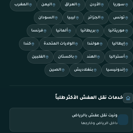
سوريا
الأردن
العراق
اليمن
المغرب
تونس
الجزائر
ليبيا
السودان
موريتانيا
بريطانيا
ألمانيا
فرنسا
إيطاليا
هولندا
الولايات المتحدة
كندا
أستراليا
الهند
باكستان
الفلبين
إندونيسيا
بنغلاديش
الصين
خدمات نقل العفش الأكثر طلباً
ونيت نقل عفش بالرياض
داخل الرياض وخارجها