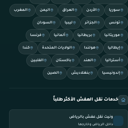
سوريا
الأردن
العراق
اليمن
المغرب
تونس
الجزائر
ليبيا
السودان
موريتانيا
بريطانيا
ألمانيا
فرنسا
إيطاليا
هولندا
الولايات المتحدة
كندا
أستراليا
الهند
باكستان
الفلبين
إندونيسيا
بنغلاديش
الصين
خدمات نقل العفش الأكثر طلباً
ونيت نقل عفش بالرياض
داخل الرياض وخارجها