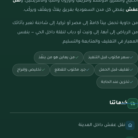
الخليج والشرق الأوسط وأفريقيا وأوروبا وآسيا والأمريكتين، و
نقل
عفش
يغطي كل مدن السعودية بفريق يفكّ ويغلّف ويركّب.
من حاوية تحمل بيتاً كاملاً إلى مصر أو تركيا، إلى شاحنة تعبر بأثاثك
من الرياض إلى أبها، إلى ونيت أو دباب لنقلة داخل الحي — بنفس
المعيار في التغليف والمتابعة والتسليم.
سعر مكتوب قبل التنفيذ
من يعاين هو من ينفّذ
تغليف قبل الحمل
جرد مكتوب للقطع
تخليص وإفراج
تخزين عند الحاجة
خدماتنا
نقل عفش داخل المدينة