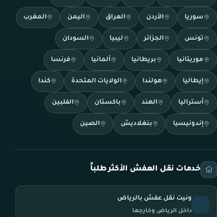
سوريا
الأردن
العراق
اليمن
المغرب
تونس
الجزائر
ليبيا
السودان
موريتانيا
بريطانيا
ألمانيا
فرنسا
إيطاليا
هولندا
الولايات المتحدة
كندا
أستراليا
الهند
باكستان
الفلبين
إندونيسيا
بنغلاديش
الصين
خدمات نقل العفش الأكثر طلباً
ونيت نقل عفش بالرياض
داخل الرياض وخارجها