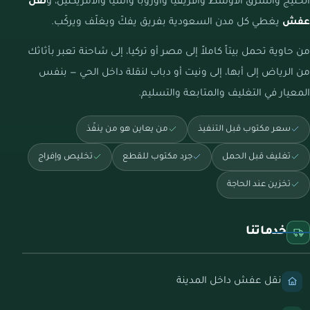
الخليج والشرق الأوسط وأفريقيا وأوروبا وآسيا والأمريكتين، و
نقل
عفش
يغطي كل مدن السعودية بفريق يفكّ ويغلّف ويركّب.
من حاوية تحمل بيتاً كاملاً إلى مصر أو تركيا، إلى شاحنة تعبر بأثاثك
من الرياض إلى أبها، إلى ونيت أو دباب لنقلة داخل الحي — بنفس
المعيار في التغليف والمتابعة والتسليم.
سعر مكتوب قبل التنفيذ
من يعاين هو من ينفّذ
تغليف قبل الحمل
جرد مكتوب للقطع
تخليص وإفراج
تخزين عند الحاجة
خدماتنا
نقل عفش داخل المدينة