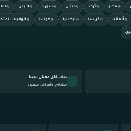
مصر
تركيا
لبنان
سوريا
الأردن
الع
ألمانيا
فرنسا
إيطاليا
هولندا
الولايات المتح
ين
دباب نقل عفش بجدة
مشاوير وأغراض صغيرة