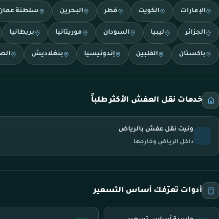
الإمارات
الكويت
قطر
البحرين
سلطنة عمان
الجزائر
ليبيا
السودان
موريتانيا
بريطانيا
باكستان
الفلبين
إندونيسيا
بنغلاديش
الص
خدمات نقل العفش الأكثر طلباً
ونيت نقل عفش بالرياض
داخل الرياض وخارجها
أدوات تعرّفك أساس التسعير