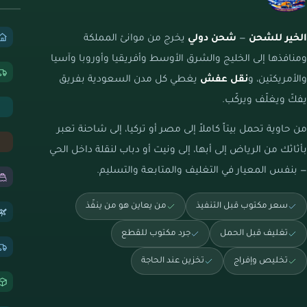
الخير للشحن
—
شحن دولي
يخرج من موانئ المملكة
ومنافذها إلى الخليج والشرق الأوسط وأفريقيا وأوروبا وآسيا
والأمريكتين، و
نقل عفش
يغطي كل مدن السعودية بفريق
يفكّ ويغلّف ويركّب.
من حاوية تحمل بيتاً كاملاً إلى مصر أو تركيا، إلى شاحنة تعبر
بأثاثك من الرياض إلى أبها، إلى ونيت أو دباب لنقلة داخل الحي
— بنفس المعيار في التغليف والمتابعة والتسليم.
سعر مكتوب قبل التنفيذ
من يعاين هو من ينفّذ
تغليف قبل الحمل
جرد مكتوب للقطع
تخليص وإفراج
تخزين عند الحاجة