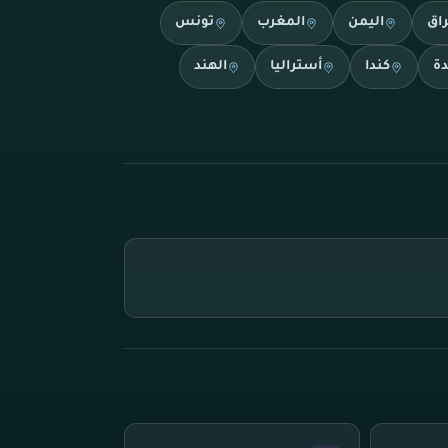
راق
اليمن
المغرب
تونس
دة
كندا
أستراليا
الهند