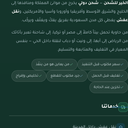
الخير للشحن
—
شحن دولي
يخرج من موانئ المملكة ومنافذها إلى
الخليج والشرق الأوسط وأفريقيا وأوروبا وآسيا والأمريكتين، و
نقل
عفش
يغطي كل مدن السعودية بفريق يفكّ ويغلّف ويركّب.
من حاوية تحمل بيتاً كاملاً إلى مصر أو تركيا، إلى شاحنة تعبر بأثاثك
من الرياض إلى أبها، إلى ونيت أو دباب لنقلة داخل الحي — بنفس
المعيار في التغليف والمتابعة والتسليم.
سعر مكتوب قبل التنفيذ
من يعاين هو من ينفّذ
تغليف قبل الحمل
جرد مكتوب للقطع
تخليص وإفراج
تخزين عند الحاجة
خدماتنا
نقل عفش داخل المدينة