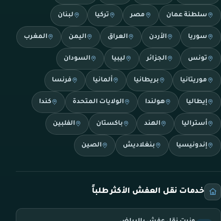
سلطنة عمان
مصر
تركيا
لبنان
سوريا
الأردن
العراق
اليمن
المغرب
تونس
الجزائر
ليبيا
السودان
موريتانيا
بريطانيا
ألمانيا
فرنسا
إيطاليا
هولندا
الولايات المتحدة
كندا
أستراليا
الهند
باكستان
الفلبين
إندونيسيا
بنغلاديش
الصين
خدمات نقل العفش الأكثر طلباً