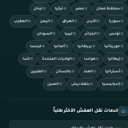
سلطنة عمان
مصر
تركيا
لبنان
سوريا
الأردن
العراق
اليمن
المغرب
تونس
الجزائر
ليبيا
السودان
موريتانيا
بريطانيا
ألمانيا
فرنسا
إيطاليا
هولندا
الولايات المتحدة
كندا
أستراليا
الهند
باكستان
الفلبين
إندونيسيا
بنغلاديش
الصين
خدمات نقل العفش الأكثر طلباً