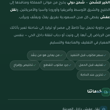
الخير للشحن
—
شحن دولي
يخرج من موانئ المملكة ومنافذها إلى
الخليج والشرق الأوسط وأفريقيا وأوروبا وآسيا والأمريكتين، و
نقل
عفش
يغطي كل مدن السعودية بفريق يفكّ ويغلّف ويركّب.
من حاوية تحمل بيتاً كاملاً إلى مصر أو تركيا، إلى شاحنة تعبر بأثاثك
من الرياض إلى أبها، إلى ونيت أو دباب لنقلة داخل الحي — بنفس
المعيار في التغليف والمتابعة والتسليم.
سعر مكتوب قبل التنفيذ
من يعاين هو من ينفّذ
تغليف قبل الحمل
جرد مكتوب للقطع
تخليص وإفراج
تخزين عند الحاجة
خدماتنا
نقل عفش داخل المدينة