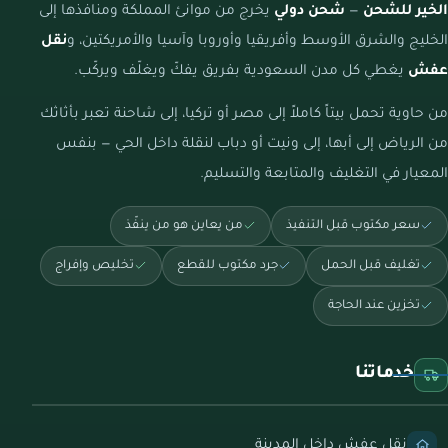
الخير للشحن
—
شحن دولي
يخرج من موانئ المملكة ومنافذها إلى
الخليج والشرق الأوسط وأفريقيا وأوروبا وآسيا والأمريكتين، و
نقل
عفش
يغطي كل مدن السعودية بفريق يفكّ ويغلّف ويركّب.
من حاوية تحمل بيتاً كاملاً إلى مصر أو تركيا، إلى شاحنة تعبر بأثاثك
من الرياض إلى أبها، إلى ونيت أو دباب لنقلة داخل الحي — بنفس
المعيار في التغليف والمتابعة والتسليم.
سعر مكتوب قبل التنفيذ
من يعاين هو من ينفّذ
تغليف قبل الحمل
جرد مكتوب للقطع
تخليص وإفراج
تخزين عند الحاجة
خدماتنا
نقل عفش داخل المدينة