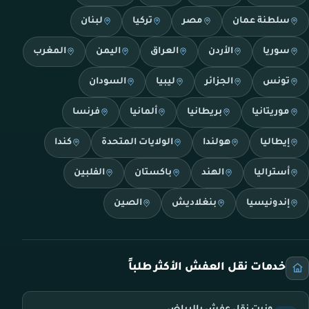
سلطنة عمان
مصر
تركيا
لبنان
سوريا
الأردن
العراق
اليمن
المغرب
تونس
الجزائر
ليبيا
السودان
موريتانيا
بريطانيا
ألمانيا
فرنسا
إيطاليا
هولندا
الولايات المتحدة
كندا
أستراليا
الهند
باكستان
الفلبين
إندونيسيا
بنغلاديش
الصين
خدمات نقل العفش الأكثر طلباً