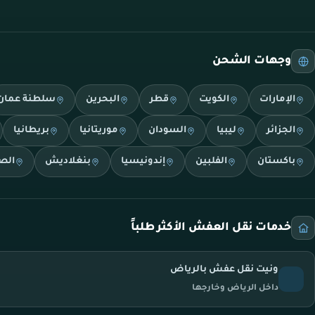
وجهات الشحن
الإمارات
الكويت
قطر
البحرين
سلطنة عمان
الجزائر
ليبيا
السودان
موريتانيا
بريطانيا
باكستان
الفلبين
إندونيسيا
بنغلاديش
الص
خدمات نقل العفش الأكثر طلباً
ونيت نقل عفش بالرياض
داخل الرياض وخارجها