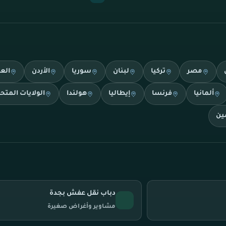
مصر
تركيا
لبنان
سوريا
الأردن
الع
ألمانيا
فرنسا
إيطاليا
هولندا
الولايات المتح
ين
دباب نقل عفش بجدة
مشاوير وأغراض صغيرة