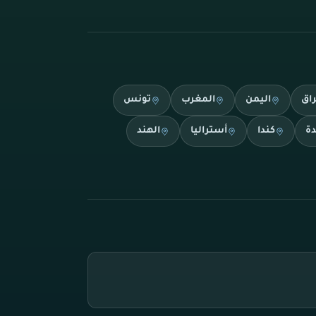
راق
اليمن
المغرب
تونس
دة
كندا
أستراليا
الهند