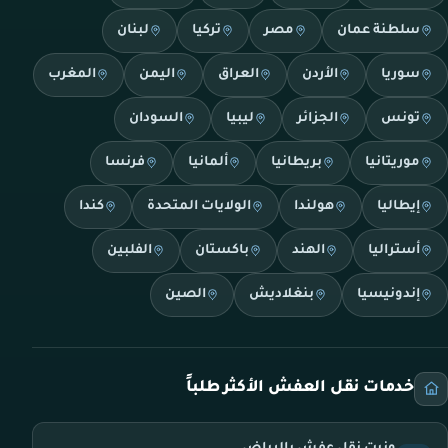
سلطنة عمان
مصر
تركيا
لبنان
سوريا
الأردن
العراق
اليمن
المغرب
تونس
الجزائر
ليبيا
السودان
موريتانيا
بريطانيا
ألمانيا
فرنسا
إيطاليا
هولندا
الولايات المتحدة
كندا
أستراليا
الهند
باكستان
الفلبين
إندونيسيا
بنغلاديش
الصين
خدمات نقل العفش الأكثر طلباً