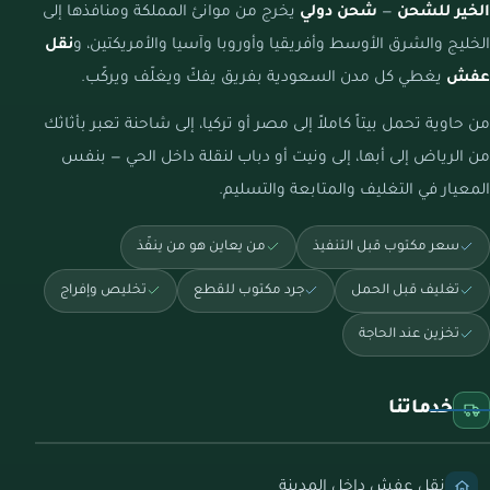
الخير للشحن
—
شحن دولي
يخرج من موانئ المملكة ومنافذها إلى
الخليج والشرق الأوسط وأفريقيا وأوروبا وآسيا والأمريكتين، و
نقل
عفش
يغطي كل مدن السعودية بفريق يفكّ ويغلّف ويركّب.
من حاوية تحمل بيتاً كاملاً إلى مصر أو تركيا، إلى شاحنة تعبر بأثاثك
من الرياض إلى أبها، إلى ونيت أو دباب لنقلة داخل الحي — بنفس
المعيار في التغليف والمتابعة والتسليم.
سعر مكتوب قبل التنفيذ
من يعاين هو من ينفّذ
تغليف قبل الحمل
جرد مكتوب للقطع
تخليص وإفراج
تخزين عند الحاجة
خدماتنا
نقل عفش داخل المدينة