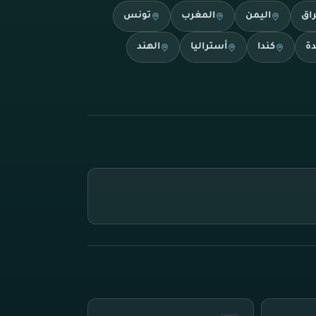
راق
اليمن
المغرب
تونس
دة
كندا
أستراليا
الهند