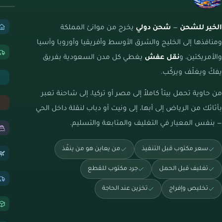
الخير للشحن
—
شحن دولي
يخرج من موانئ المملكة
ومنافذها إلى الخليج والشرق الأوسط وأفريقيا وأوروبا وآسيا
والأمريكتين، و
نقل عفش
يغطي كل مدن السعودية بفريق
يفكّ ويغلّف ويركّب.
من حاوية تحمل بيتاً كاملاً إلى مصر أو تركيا، إلى شاحنة تعبر
بأثاثك من الرياض إلى أبها، إلى ونيت أو دباب لنقلة داخل الحي
— بنفس المعيار في التغليف والمتابعة والتسليم.
سعر مكتوب قبل التنفيذ
من يعاين هو من ينفّذ
تغليف قبل الحمل
جرد مكتوب للقطع
تخليص وإفراج
تخزين عند الحاجة