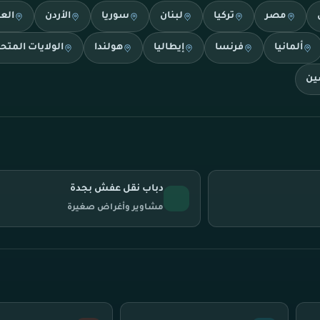
مصر
تركيا
لبنان
سوريا
الأردن
الع
ألمانيا
فرنسا
إيطاليا
هولندا
الولايات المتح
ين
دباب نقل عفش بجدة
مشاوير وأغراض صغيرة