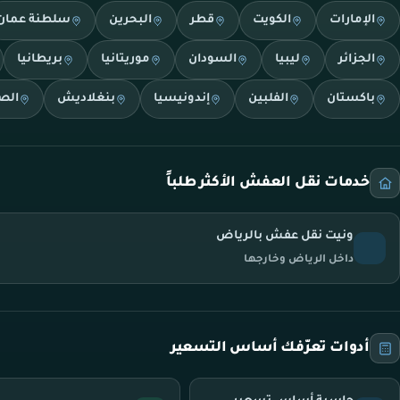
الإمارات
الكويت
قطر
البحرين
سلطنة عمان
الجزائر
ليبيا
السودان
موريتانيا
بريطانيا
باكستان
الفلبين
إندونيسيا
بنغلاديش
الص
خدمات نقل العفش الأكثر طلباً
ونيت نقل عفش بالرياض
داخل الرياض وخارجها
أدوات تعرّفك أساس التسعير