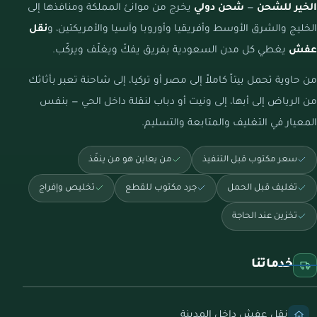
الخير للشحن
—
شحن دولي
يخرج من موانئ المملكة ومنافذها إلى
الخليج والشرق الأوسط وأفريقيا وأوروبا وآسيا والأمريكتين، و
نقل
عفش
يغطي كل مدن السعودية بفريق يفكّ ويغلّف ويركّب.
من حاوية تحمل بيتاً كاملاً إلى مصر أو تركيا، إلى شاحنة تعبر بأثاثك
من الرياض إلى أبها، إلى ونيت أو دباب لنقلة داخل الحي — بنفس
المعيار في التغليف والمتابعة والتسليم.
سعر مكتوب قبل التنفيذ
من يعاين هو من ينفّذ
تغليف قبل الحمل
جرد مكتوب للقطع
تخليص وإفراج
تخزين عند الحاجة
خدماتنا
نقل عفش داخل المدينة