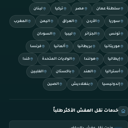
سلطنة عمان
مصر
تركيا
لبنان
سوريا
الأردن
العراق
اليمن
المغرب
تونس
الجزائر
ليبيا
السودان
موريتانيا
بريطانيا
ألمانيا
فرنسا
إيطاليا
هولندا
الولايات المتحدة
كندا
أستراليا
الهند
باكستان
الفلبين
إندونيسيا
بنغلاديش
الصين
خدمات نقل العفش الأكثر طلباً