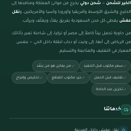
الخير للشحن
—
شحن دولي
يخرج من موانئ المملكة ومنافذها إلى
الخليج والشرق الأوسط وأفريقيا وأوروبا وآسيا والأمريكتين، و
نقل
عفش
يغطي كل مدن السعودية بفريق يفكّ ويغلّف ويركّب.
من حاوية تحمل بيتاً كاملاً إلى مصر أو تركيا، إلى شاحنة تعبر بأثاثك
من الرياض إلى أبها، إلى ونيت أو دباب لنقلة داخل الحي — بنفس
المعيار في التغليف والمتابعة والتسليم.
سعر مكتوب قبل التنفيذ
من يعاين هو من ينفّذ
تغليف قبل الحمل
جرد مكتوب للقطع
تخليص وإفراج
تخزين عند الحاجة
خدماتنا
نقل عفش داخل المدينة