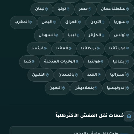
سلطنة عمان
مصر
تركيا
لبنان
سوريا
الأردن
العراق
اليمن
المغرب
تونس
الجزائر
ليبيا
السودان
موريتانيا
بريطانيا
ألمانيا
فرنسا
إيطاليا
هولندا
الولايات المتحدة
كندا
أستراليا
الهند
باكستان
الفلبين
إندونيسيا
بنغلاديش
الصين
خدمات نقل العفش الأكثر طلباً