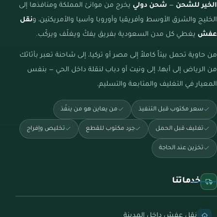
الخير للشحن
—
شحن دولي
يخرج من موانئ المملكة ومنافذها إلى
الخليج والشرق الأوسط وأفريقيا وأوروبا وآسيا والأمريكتين، و
نقل
عفش
يغطي كل مدن السعودية بفريق يفكّ ويغلّف ويركّب.
من حاوية تحمل بيتاً كاملاً إلى مصر أو تركيا، إلى شاحنة تعبر بأثاثك
من الرياض إلى أبها، إلى ونيت أو دباب لنقلة داخل الحي — بنفس
المعيار في التغليف والمتابعة والتسليم.
سعر مكتوب قبل التنفيذ
من يعاين هو من ينفّذ
تغليف قبل الحمل
جرد مكتوب للقطع
تخليص وإفراج
تخزين عند الحاجة
خدماتنا
نقل عفش داخل المدينة