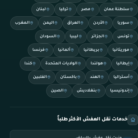
سلطنة عمان
مصر
تركيا
لبنان
سوريا
الأردن
العراق
اليمن
المغرب
تونس
الجزائر
ليبيا
السودان
موريتانيا
بريطانيا
ألمانيا
فرنسا
إيطاليا
هولندا
الولايات المتحدة
كندا
أستراليا
الهند
باكستان
الفلبين
إندونيسيا
بنغلاديش
الصين
خدمات نقل العفش الأكثر طلباً