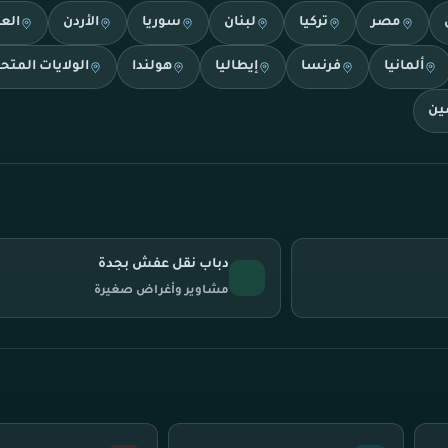
مصر
تركيا
لبنان
سوريا
الأردن
الع
ألمانيا
فرنسا
إيطاليا
هولندا
الولايات المتح
ين
دباب نقل عفش بجدة
مشاوير وأغراض صغيرة