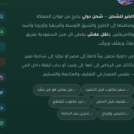
الخير للشحن
—
شحن دولي
يخرج من موانئ المملكة
ومنافذها إلى الخليج والشرق الأوسط وأفريقيا وأوروبا وآسيا
والأمريكتين، و
نقل عفش
يغطي كل مدن السعودية بفريق
يفكّ ويغلّف ويركّب.
من حاوية تحمل بيتاً كاملاً إلى مصر أو تركيا، إلى شاحنة تعبر
بأثاثك من الرياض إلى أبها، إلى ونيت أو دباب لنقلة داخل الحي
— بنفس المعيار في التغليف والمتابعة والتسليم.
سعر مكتوب قبل التنفيذ
من يعاين هو من ينفّذ
تغليف قبل الحمل
جرد مكتوب للقطع
تخليص وإفراج
تخزين عند الحاجة