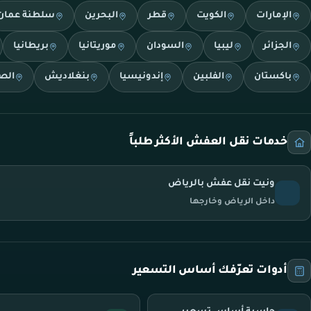
الإمارات
الكويت
قطر
البحرين
سلطنة عمان
الجزائر
ليبيا
السودان
موريتانيا
بريطانيا
باكستان
الفلبين
إندونيسيا
بنغلاديش
الص
خدمات نقل العفش الأكثر طلباً
ونيت نقل عفش بالرياض
داخل الرياض وخارجها
أدوات تعرّفك أساس التسعير