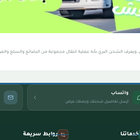
عرف الشحن البري بأنه عملية انتقال مجموعة من البضائع والسلع والموا
واتساب
أرسل تفاصيل شحنتك ويصلك عرض
خدماتنا
روابط سريعة