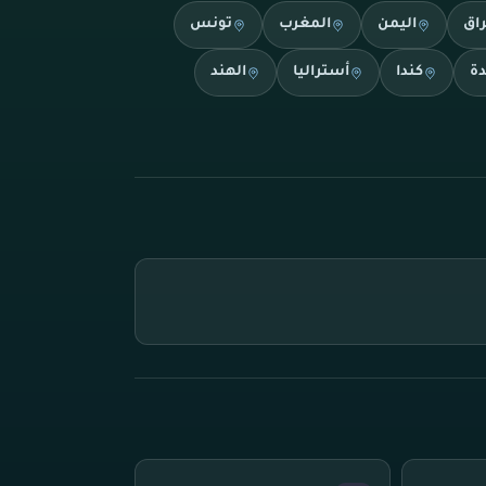
راق
اليمن
المغرب
تونس
دة
كندا
أستراليا
الهند