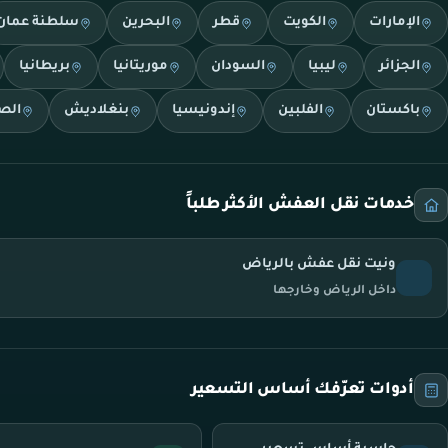
الإمارات
الكويت
قطر
البحرين
سلطنة عمان
الجزائر
ليبيا
السودان
موريتانيا
بريطانيا
باكستان
الفلبين
إندونيسيا
بنغلاديش
الص
خدمات نقل العفش الأكثر طلباً
ونيت نقل عفش بالرياض
داخل الرياض وخارجها
أدوات تعرّفك أساس التسعير