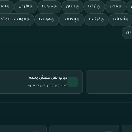
مصر
تركيا
لبنان
سوريا
الأردن
الع
ألمانيا
فرنسا
إيطاليا
هولندا
الولايات المتح
ين
دباب نقل عفش بجدة
مشاوير وأغراض صغيرة