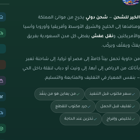
الخير للشحن
—
شحن دولي
يخرج من موانئ المملكة
ومنافذها إلى الخليج والشرق الأوسط وأفريقيا وأوروبا وآسيا
والأمريكتين، و
نقل عفش
يغطي كل مدن السعودية بفريق
يفكّ ويغلّف ويركّب.
من حاوية تحمل بيتاً كاملاً إلى مصر أو تركيا، إلى شاحنة تعبر
بأثاثك من الرياض إلى أبها، إلى ونيت أو دباب لنقلة داخل الحي
— بنفس المعيار في التغليف والمتابعة والتسليم.
سعر مكتوب قبل التنفيذ
من يعاين هو من ينفّذ
تغليف قبل الحمل
جرد مكتوب للقطع
تخليص وإفراج
تخزين عند الحاجة