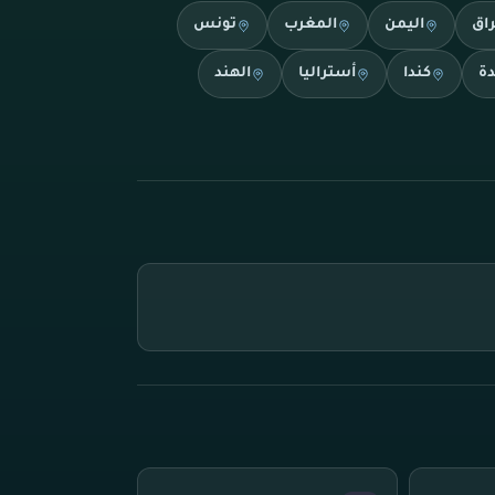
راق
اليمن
المغرب
تونس
دة
كندا
أستراليا
الهند