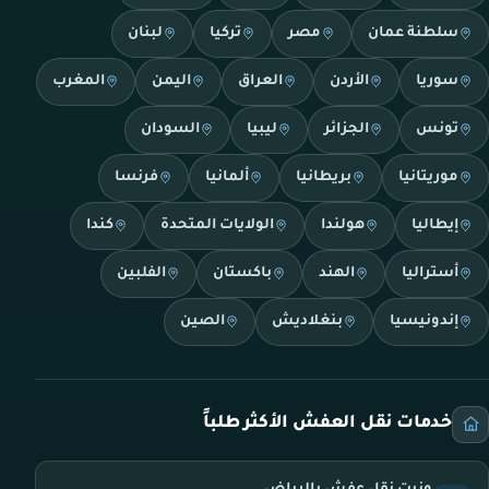
سلطنة عمان
مصر
تركيا
لبنان
سوريا
الأردن
العراق
اليمن
المغرب
تونس
الجزائر
ليبيا
السودان
موريتانيا
بريطانيا
ألمانيا
فرنسا
إيطاليا
هولندا
الولايات المتحدة
كندا
أستراليا
الهند
باكستان
الفلبين
إندونيسيا
بنغلاديش
الصين
خدمات نقل العفش الأكثر طلباً