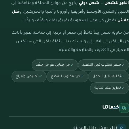
الخير للشحن
—
شحن دولي
يخرج من موانئ المملكة ومنافذها إلى
الخليج والشرق الأوسط وأفريقيا وأوروبا وآسيا والأمريكتين، و
نقل
عفش
يغطي كل مدن السعودية بفريق يفكّ ويغلّف ويركّب.
من حاوية تحمل بيتاً كاملاً إلى مصر أو تركيا، إلى شاحنة تعبر بأثاثك
من الرياض إلى أبها، إلى ونيت أو دباب لنقلة داخل الحي — بنفس
المعيار في التغليف والمتابعة والتسليم.
سعر مكتوب قبل التنفيذ
من يعاين هو من ينفّذ
تغليف قبل الحمل
جرد مكتوب للقطع
تخليص وإفراج
تخزين عند الحاجة
خدماتنا
نقل عفش داخل المدينة