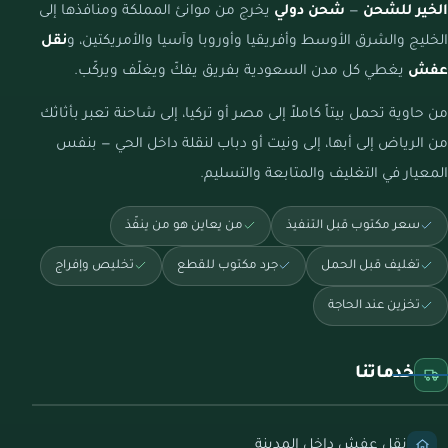
الخير للشحن
—
شحن دولي
يخرج من موانئ المملكة ومنافذها إلى
الخليج والشرق الأوسط وأفريقيا وأوروبا وآسيا والأمريكتين، و
نقل
عفش
يغطي كل مدن السعودية بفريق يفكّ ويغلّف ويركّب.
من حاوية تحمل بيتاً كاملاً إلى مصر أو تركيا، إلى شاحنة تعبر بأثاثك
من الرياض إلى أبها، إلى ونيت أو دباب لنقلة داخل الحي — بنفس
المعيار في التغليف والمتابعة والتسليم.
سعر مكتوب قبل التنفيذ
من يعاين هو من ينفّذ
تغليف قبل الحمل
جرد مكتوب للقطع
تخليص وإفراج
تخزين عند الحاجة
خدماتنا
نقل عفش داخل المدينة