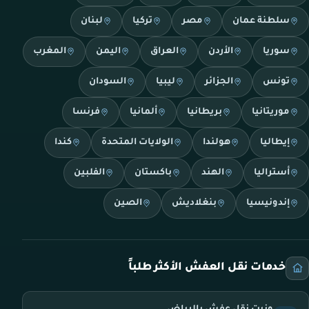
سلطنة عمان
مصر
تركيا
لبنان
سوريا
الأردن
العراق
اليمن
المغرب
تونس
الجزائر
ليبيا
السودان
موريتانيا
بريطانيا
ألمانيا
فرنسا
إيطاليا
هولندا
الولايات المتحدة
كندا
أستراليا
الهند
باكستان
الفلبين
إندونيسيا
بنغلاديش
الصين
خدمات نقل العفش الأكثر طلباً