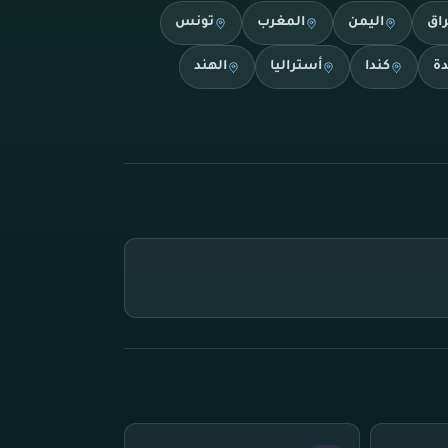
راق
اليمن
المغرب
تونس
دة
كندا
أستراليا
الهند