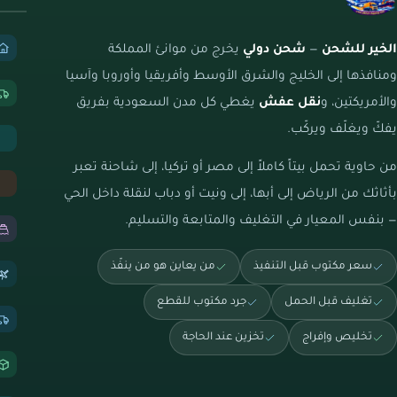
الخير للشحن
—
شحن دولي
يخرج من موانئ المملكة
ومنافذها إلى الخليج والشرق الأوسط وأفريقيا وأوروبا وآسيا
والأمريكتين، و
نقل عفش
يغطي كل مدن السعودية بفريق
يفكّ ويغلّف ويركّب.
من حاوية تحمل بيتاً كاملاً إلى مصر أو تركيا، إلى شاحنة تعبر
بأثاثك من الرياض إلى أبها، إلى ونيت أو دباب لنقلة داخل الحي
— بنفس المعيار في التغليف والمتابعة والتسليم.
سعر مكتوب قبل التنفيذ
من يعاين هو من ينفّذ
تغليف قبل الحمل
جرد مكتوب للقطع
تخليص وإفراج
تخزين عند الحاجة