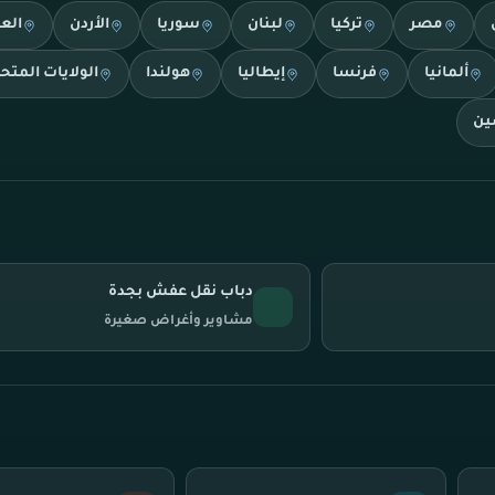
مصر
تركيا
لبنان
سوريا
الأردن
الع
ألمانيا
فرنسا
إيطاليا
هولندا
الولايات المتح
ين
دباب نقل عفش بجدة
مشاوير وأغراض صغيرة