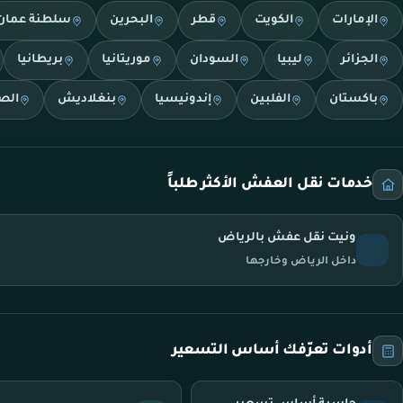
الإمارات
الكويت
قطر
البحرين
سلطنة عمان
الجزائر
ليبيا
السودان
موريتانيا
بريطانيا
باكستان
الفلبين
إندونيسيا
بنغلاديش
الص
خدمات نقل العفش الأكثر طلباً
ونيت نقل عفش بالرياض
داخل الرياض وخارجها
أدوات تعرّفك أساس التسعير