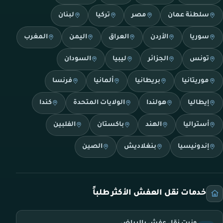
سلطنة عمان
مصر
تركيا
لبنان
سوريا
الأردن
العراق
اليمن
المغرب
تونس
الجزائر
ليبيا
السودان
موريتانيا
بريطانيا
ألمانيا
فرنسا
إيطاليا
هولندا
الولايات المتحدة
كندا
أستراليا
الهند
باكستان
الفلبين
إندونيسيا
بنغلاديش
الصين
خدمات نقل العفش الأكثر طلباً