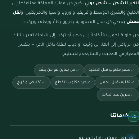
الخير للشحن
—
شحن دولي
يخرج من موانئ المملكة ومنافذها إلى
الخليج والشرق الأوسط وأفريقيا وأوروبا وآسيا والأمريكتين، و
نقل
عفش
يغطي كل مدن السعودية بفريق يفكّ ويغلّف ويركّب.
من حاوية تحمل بيتاً كاملاً إلى مصر أو تركيا، إلى شاحنة تعبر بأثاثك
من الرياض إلى أبها، إلى ونيت أو دباب لنقلة داخل الحي — بنفس
المعيار في التغليف والمتابعة والتسليم.
سعر مكتوب قبل التنفيذ
من يعاين هو من ينفّذ
تغليف قبل الحمل
جرد مكتوب للقطع
تخليص وإفراج
تخزين عند الحاجة
خدماتنا
نقل عفش داخل المدينة