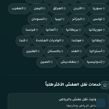
سوريا
الأردن
العراق
اليمن
المغرب
تونس
الجزائر
ليبيا
السودان
موريتانيا
بريطانيا
ألمانيا
فرنسا
إيطاليا
هولندا
الولايات المتحدة
كندا
أستراليا
الهند
باكستان
الفلبين
إندونيسيا
بنغلاديش
الصين
خدمات نقل العفش الأكثر طلباً
ونيت نقل عفش بالرياض
داخل الرياض وخارجها