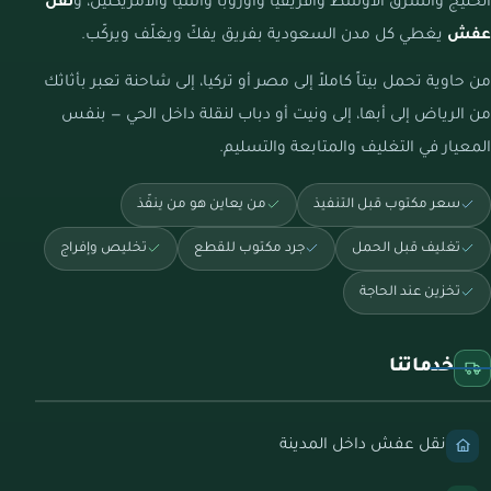
الخليج والشرق الأوسط وأفريقيا وأوروبا وآسيا والأمريكتين، و
نقل
عفش
يغطي كل مدن السعودية بفريق يفكّ ويغلّف ويركّب.
من حاوية تحمل بيتاً كاملاً إلى مصر أو تركيا، إلى شاحنة تعبر بأثاثك
من الرياض إلى أبها، إلى ونيت أو دباب لنقلة داخل الحي — بنفس
المعيار في التغليف والمتابعة والتسليم.
سعر مكتوب قبل التنفيذ
من يعاين هو من ينفّذ
تغليف قبل الحمل
جرد مكتوب للقطع
تخليص وإفراج
تخزين عند الحاجة
خدماتنا
نقل عفش داخل المدينة