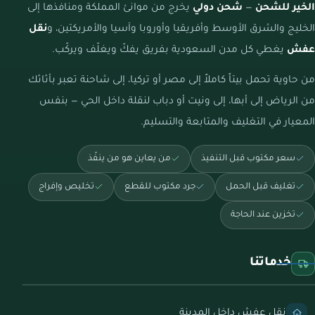
الخير للشحن
—
شحن دولي
يخرج من موانئ المملكة ومنافذها إلى
الخليج والشرق الأوسط وأفريقيا وأوروبا وآسيا والأمريكتين، و
نقل
عفش
يغطي كل مدن السعودية بفريق يفكّ ويغلّف ويركّب.
من حاوية تحمل بيتاً كاملاً إلى مصر أو تركيا، إلى شاحنة تعبر بأثاثك
من الرياض إلى أبها، إلى ونيت أو دباب لنقلة داخل الحي — بنفس
المعيار في التغليف والمتابعة والتسليم.
سعر مكتوب قبل التنفيذ
من يعاين هو من ينفّذ
تغليف قبل الحمل
جرد مكتوب للقطع
تخليص وإفراج
تخزين عند الحاجة
خدماتنا
نقل عفش داخل المدينة