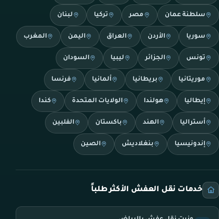
سلطنة عمان
مصر
تركيا
لبنان
سوريا
الأردن
العراق
اليمن
المغرب
تونس
الجزائر
ليبيا
السودان
موريتانيا
بريطانيا
ألمانيا
فرنسا
إيطاليا
هولندا
الولايات المتحدة
كندا
أستراليا
الهند
باكستان
الفلبين
إندونيسيا
بنغلاديش
الصين
خدمات نقل العفش الأكثر طلباً