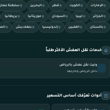
الإمارات
الكويت
قطر
البحرين
سلطنة عمان
الجزائر
ليبيا
السودان
موريتانيا
بريطانيا
باكستان
الفلبين
إندونيسيا
بنغلاديش
الص
خدمات نقل العفش الأكثر طلباً
ونيت نقل عفش بالرياض
داخل الرياض وخارجها
أدوات تعرّفك أساس التسعير