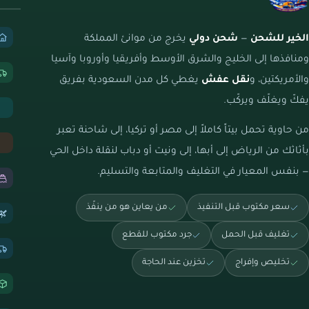
الخير للشحن
—
شحن دولي
يخرج من موانئ المملكة
ومنافذها إلى الخليج والشرق الأوسط وأفريقيا وأوروبا وآسيا
والأمريكتين، و
نقل عفش
يغطي كل مدن السعودية بفريق
يفكّ ويغلّف ويركّب.
من حاوية تحمل بيتاً كاملاً إلى مصر أو تركيا، إلى شاحنة تعبر
بأثاثك من الرياض إلى أبها، إلى ونيت أو دباب لنقلة داخل الحي
— بنفس المعيار في التغليف والمتابعة والتسليم.
سعر مكتوب قبل التنفيذ
من يعاين هو من ينفّذ
تغليف قبل الحمل
جرد مكتوب للقطع
تخليص وإفراج
تخزين عند الحاجة