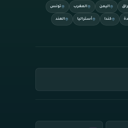
راق
اليمن
المغرب
تونس
دة
كندا
أستراليا
الهند