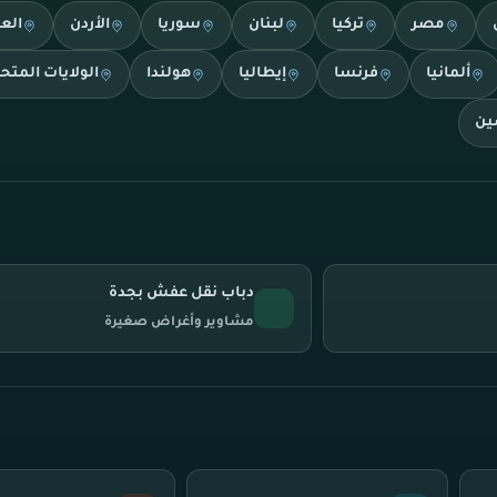
مصر
تركيا
لبنان
سوريا
الأردن
الع
ألمانيا
فرنسا
إيطاليا
هولندا
الولايات المتح
ين
دباب نقل عفش بجدة
مشاوير وأغراض صغيرة