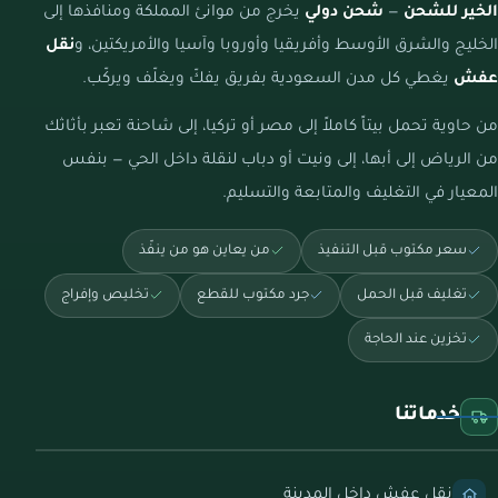
الخير للشحن
—
شحن دولي
يخرج من موانئ المملكة ومنافذها إلى
الخليج والشرق الأوسط وأفريقيا وأوروبا وآسيا والأمريكتين، و
نقل
عفش
يغطي كل مدن السعودية بفريق يفكّ ويغلّف ويركّب.
من حاوية تحمل بيتاً كاملاً إلى مصر أو تركيا، إلى شاحنة تعبر بأثاثك
من الرياض إلى أبها، إلى ونيت أو دباب لنقلة داخل الحي — بنفس
المعيار في التغليف والمتابعة والتسليم.
سعر مكتوب قبل التنفيذ
من يعاين هو من ينفّذ
تغليف قبل الحمل
جرد مكتوب للقطع
تخليص وإفراج
تخزين عند الحاجة
خدماتنا
نقل عفش داخل المدينة