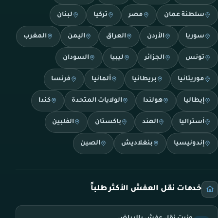
سلطنة عمان
مصر
تركيا
لبنان
سوريا
الأردن
العراق
اليمن
المغرب
تونس
الجزائر
ليبيا
السودان
موريتانيا
بريطانيا
ألمانيا
فرنسا
إيطاليا
هولندا
الولايات المتحدة
كندا
أستراليا
الهند
باكستان
الفلبين
إندونيسيا
بنغلاديش
الصين
خدمات نقل العفش الأكثر طلباً