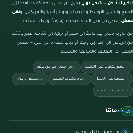
الخير للشحن
—
شحن دولي
يخرج من موانئ المملكة ومنافذها إلى
الخليج والشرق الأوسط وأفريقيا وأوروبا وآسيا والأمريكتين، و
نقل
عفش
يغطي كل مدن السعودية بفريق يفكّ ويغلّف ويركّب.
من حاوية تحمل بيتاً كاملاً إلى مصر أو تركيا، إلى شاحنة تعبر بأثاثك
من الرياض إلى أبها، إلى ونيت أو دباب لنقلة داخل الحي — بنفس
المعيار في التغليف والمتابعة والتسليم.
سعر مكتوب قبل التنفيذ
من يعاين هو من ينفّذ
تغليف قبل الحمل
جرد مكتوب للقطع
تخليص وإفراج
تخزين عند الحاجة
خدماتنا
نقل عفش داخل المدينة