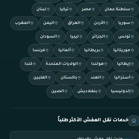
سلطنة عمان
مصر
تركيا
لبنان
سوريا
الأردن
العراق
اليمن
المغرب
تونس
الجزائر
ليبيا
السودان
موريتانيا
بريطانيا
ألمانيا
فرنسا
إيطاليا
هولندا
الولايات المتحدة
كندا
أستراليا
الهند
باكستان
الفلبين
إندونيسيا
بنغلاديش
الصين
خدمات نقل العفش الأكثر طلباً