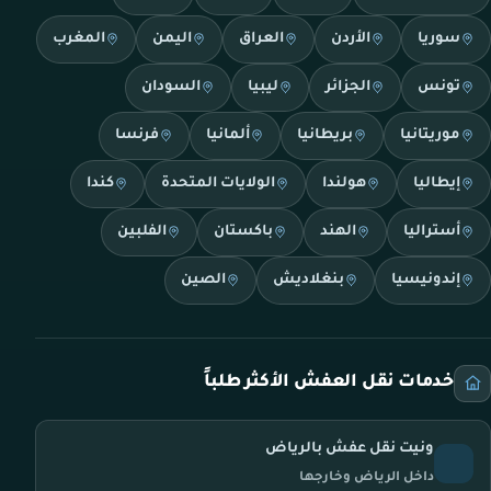
سوريا
الأردن
العراق
اليمن
المغرب
تونس
الجزائر
ليبيا
السودان
موريتانيا
بريطانيا
ألمانيا
فرنسا
إيطاليا
هولندا
الولايات المتحدة
كندا
أستراليا
الهند
باكستان
الفلبين
إندونيسيا
بنغلاديش
الصين
خدمات نقل العفش الأكثر طلباً
ونيت نقل عفش بالرياض
داخل الرياض وخارجها