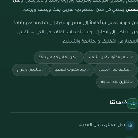
الخليج والشرق الأوسط وأفريقيا وأوروبا وآسيا والأمريكتين، و
نقل
عفش
يغطي كل مدن السعودية بفريق يفكّ ويغلّف ويركّب.
من حاوية تحمل بيتاً كاملاً إلى مصر أو تركيا، إلى شاحنة تعبر بأثاثك
من الرياض إلى أبها، إلى ونيت أو دباب لنقلة داخل الحي — بنفس
المعيار في التغليف والمتابعة والتسليم.
سعر مكتوب قبل التنفيذ
من يعاين هو من ينفّذ
تغليف قبل الحمل
جرد مكتوب للقطع
تخليص وإفراج
تخزين عند الحاجة
خدماتنا
نقل عفش داخل المدينة