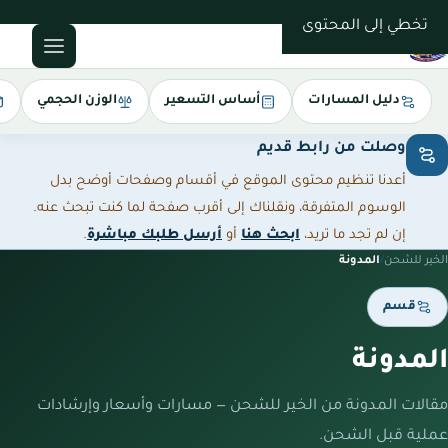
0543085035
تخطي إلى المحتوى
دليل المسارات
أساس التسعير
الوزن الحجمي
وصلت من رابط قديم
أعدنا تنظيم محتوى الموقع في أقسام وصفحات أوضح بدل
الوسوم المتفرقة، ونقلناك إلى أقرب صفحة لما كنت تبحث عنه.
إن لم تجد ما تريد،
ابحث هنا
أو
أرسل طلبك مباشرة
.
الخير للشحن
/
المدونة
قسم
المدونة
مقالات المدونة من الخير للشحن — مسارات وأسعار وإرشادات
عملية قبل الشحن.