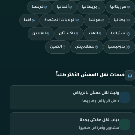
موريتانيا
بريطانيا
ألمانيا
فرنسا
إيطاليا
هولندا
الولايات المتحدة
كندا
أستراليا
الهند
باكستان
الفلبين
إندونيسيا
بنغلاديش
الصين
خدمات نقل العفش الأكثر طلباً
ونيت نقل عفش بالرياض
داخل الرياض وخارجها
دباب نقل عفش بجدة
مشاوير وأغراض صغيرة