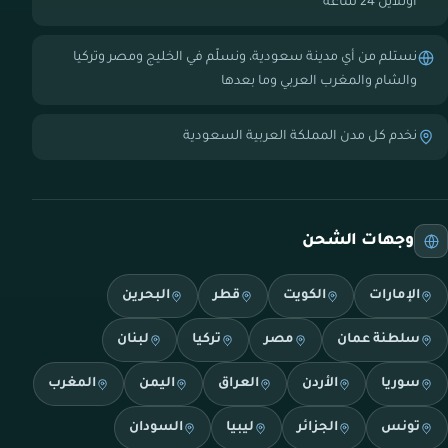
أونلاين 24 ساعة
نستلم من أي مدينة سعودية، ونسلّم في الخليج ومصر وتركيا
والشام والمغرب العربي وما بعدها
نخدم كل مدن المملكة العربية السعودية
وجهات الشحن
الإمارات
الكويت
قطر
البحرين
سلطنة عمان
مصر
تركيا
لبنان
سوريا
الأردن
العراق
اليمن
المغرب
تونس
الجزائر
ليبيا
السودان